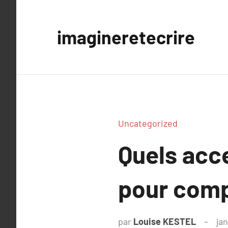
Aller
au
imagineretecrire
contenu
Uncategorized
Quels acc
pour comp
par
Louise KESTEL
jan