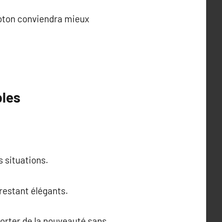
 coton conviendra mieux
bles
s situations.
restant élégants.
orter de la nouveauté sans