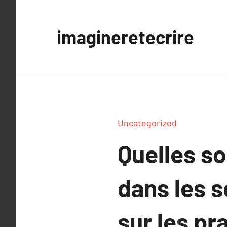
Aller
au
imagineretecrire
contenu
Uncategorized
Quelles so
dans les s
sur les pr