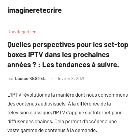
Aller
imagineretecrire
au
contenu
Uncategorized
Quelles perspectives pour les set-top
boxes IPTV dans les prochaines
années ? : Les tendances à suivre.
par
Louise KESTEL
février 8, 2025
Aucun
commentaire
L’IPTV révolutionne la manière dont nous consommons
des contenus audiovisuels. À la différence de la
télévision classique, l’IPTV s’appuie sur Internet pour
diffuser des chaînes. Cela permet d’accéder à une
vaste gamme de contenus à la demande.