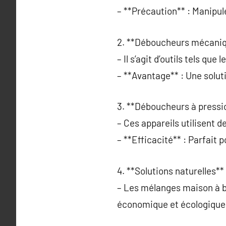
– **Précaution** : Manipule
2. **Déboucheurs mécaniq
– Il s’agit d’outils tels q
– **Avantage** : Une soluti
3. **Déboucheurs à pressio
– Ces appareils utilisent d
– **Efficacité** : Parfait 
4. **Solutions naturelles** 
– Les mélanges maison à ba
économique et écologique 