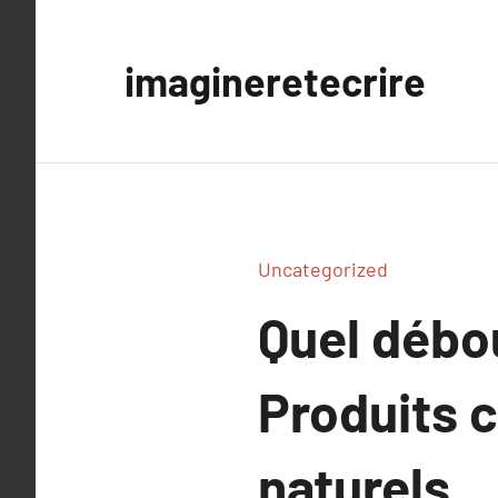
Aller
au
imagineretecrire
contenu
Uncategorized
Quel débou
Produits 
naturels.