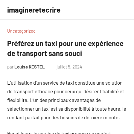
Aller
imagineretecrire
au
contenu
Uncategorized
Préférez un taxi pour une expérience
de transport sans souci
par
Louise KESTEL
juillet 5, 2024
Aucun
commentaire
L’utilisation d’un service de taxi constitue une solution
de transport efficace pour ceux qui désirent fiabilité et
flexibilité. L’un des principaux avantages de
sélectionner un taxi est sa disponibilité à toute heure, le
rendant parfait pour des besoins de dernière minute.
Par ailleurs, le service de taxi propose un confort