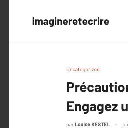
Aller
au
imagineretecrire
contenu
Uncategorized
Précautio
Engagez u
par
Louise KESTEL
jui