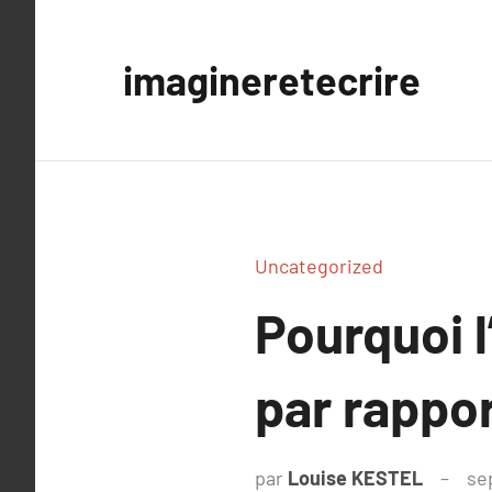
Aller
au
imagineretecrire
contenu
Uncategorized
Pourquoi l
par rappor
par
Louise KESTEL
se