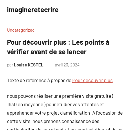
Aller
imagineretecrire
au
contenu
Uncategorized
Pour découvrir plus : Les points à
vérifier avant de se lancer
par
Louise KESTEL
avril 23, 2024
Aucun
commentaire
Texte de référence à propos de
Pour découvrir plus
nous pouvons réaliser une première visite gratuite (
1h30 en moyenne ) pour étudier vos attentes et
appréhender votre projet d’amélioration. A l’occasion de
cette visite, nous prenons connaissance des
particularités de votre habitation, son isolation, et de sa