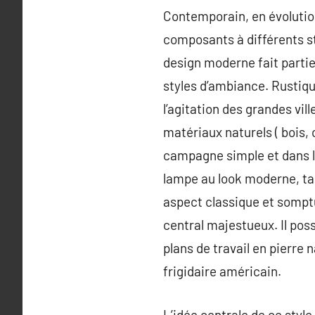
Contemporain, en évolution
composants à différents st
design moderne fait partie
styles d’ambiance. Rustique
l’agitation des grandes vil
matériaux naturels ( bois, 
campagne simple et dans l’
lampe au look moderne, tap
aspect classique et somptue
central majestueux. Il poss
plans de travail en pierre n
frigidaire américain.
L’idée centrale de ce style