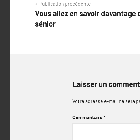
Navigation
Publication précédente
Vous allez en savoir davantage
de
sénior
l’article
Laisser un comment
Votre adresse e-mail ne sera p
Commentaire
*