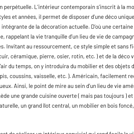
 perpétuelle. L’intérieur contemporain s’inscrit à la 
yles et années, il permet de disposer d’une déco uniqu
 intégrante de la décoration actuelle. D’où une certain
, rappelant la vie tranquille d’un lieu de vie de campagn
les. Invitant au ressourcement, ce style simple et sans fi
cuir, céramique, pierre, osier, rotin, etc. ) et de la déc
air du temps, on y introduira du mobilier et des objets 
is, coussins, vaisselle, etc. ). Américain, facilement r
ux. Ainsi, le point de mire au sein d’un lieu de vie amé
ède une grande cuisine ouverte ( mais pas toujours ) et n
aturelle, un grand îlot central, un mobilier en bois foncé
 est de réaliser un intérieur convivial qui rend facile la