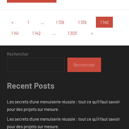
Pagination
Publications
«
1
…
1 138
1 139
1 140
précédentes
des
Articles
1 141
1 142
…
1 303
»
suivants
publications
Rechercher
Rechercher
Recent Posts
Les secrets d’une menuiserie réussie : tout ce qu’il faut savoir
pour des projets sur mesure.
Les secrets d’une menuiserie réussie : tout ce qu’il faut savoir
pour des projets sur mesure.