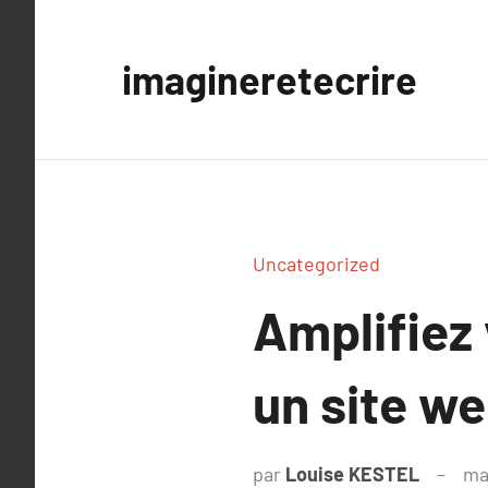
Aller
au
imagineretecrire
contenu
Uncategorized
Amplifiez 
un site w
par
Louise KESTEL
ma