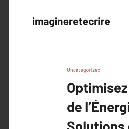
Aller
au
imagineretecrire
contenu
Uncategorized
Optimisez
de l’Énerg
Solutions