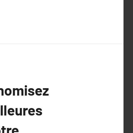
onomisez
illeures
tre