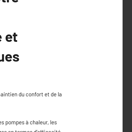
 et
ues
intien du confort et de la
es pompes à chaleur, les
ges en termes d’efficacité