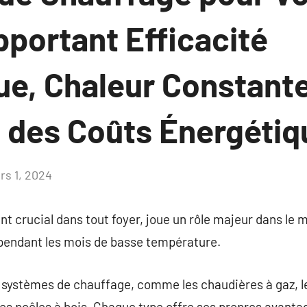
pportant Efficacité
ue, Chaleur Constante
 des Coûts Énergétiq
rs 1, 2024
Aucun
commentaire
 crucial dans tout foyer, joue un rôle majeur dans le ma
 pendant les mois de basse température.
de systèmes de chauffage, comme les chaudières à gaz, l
 les poêles à bois. Chaque type offre ses propres avanta