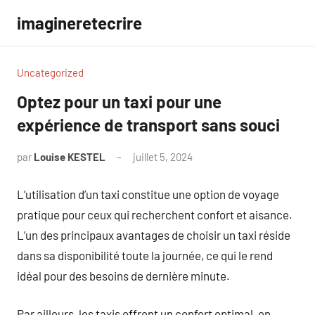
Aller
imagineretecrire
au
contenu
Uncategorized
Optez pour un taxi pour une
expérience de transport sans souci
par
Louise KESTEL
juillet 5, 2024
Aucun
commentaire
L’utilisation d’un taxi constitue une option de voyage
pratique pour ceux qui recherchent confort et aisance.
L’un des principaux avantages de choisir un taxi réside
dans sa disponibilité toute la journée, ce qui le rend
idéal pour des besoins de dernière minute.
Par ailleurs, les taxis offrent un confort optimal, en