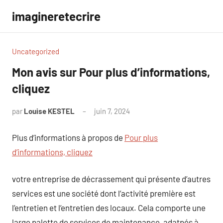
Aller
imagineretecrire
au
contenu
Uncategorized
Mon avis sur Pour plus d’informations,
cliquez
par
Louise KESTEL
juin 7, 2024
Aucun
commentaire
Plus d’informations à propos de
Pour plus
d’informations, cliquez
votre entreprise de décrassement qui présente d’autres
services est une société dont l’activité première est
l’entretien et l’entretien des locaux. Cela comporte une
large palette de services de maintenance, adatpés à