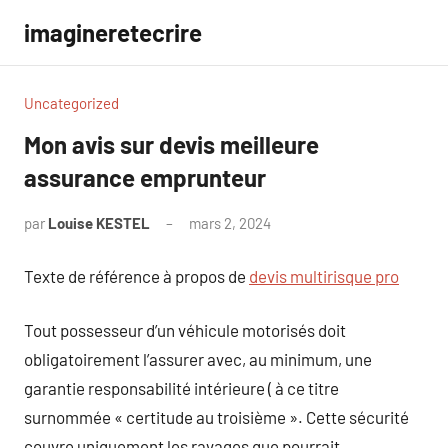
Aller
imagineretecrire
au
contenu
Uncategorized
Mon avis sur devis meilleure
assurance emprunteur
par
Louise KESTEL
mars 2, 2024
Aucun
commentaire
Texte de référence à propos de
devis multirisque pro
Tout possesseur d’un véhicule motorisés doit
obligatoirement l’assurer avec, au minimum, une
garantie responsabilité intérieure ( à ce titre
surnommée « certitude au troisième ». Cette sécurité
couvre uniquement les ravages que pourrait