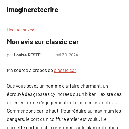
Aller
imagineretecrire
au
contenu
Uncategorized
Mon avis sur classic car
par
Louise KESTEL
mai 30, 2024
Aucun
commentaire
Ma source à propos de
classic car
Que vous soyez un homme d’affaire charmant, un
éprouvé des grosses cylindrées ou un biker, il existe des
utiles en terme d’équipements et d’ustensiles moto. 1.
Commençons par le haut. Pour réduire au maximum les
dangers, le port d’un coiffure entier est voulu. Le
cornette parfait est la référence sur le plan protection