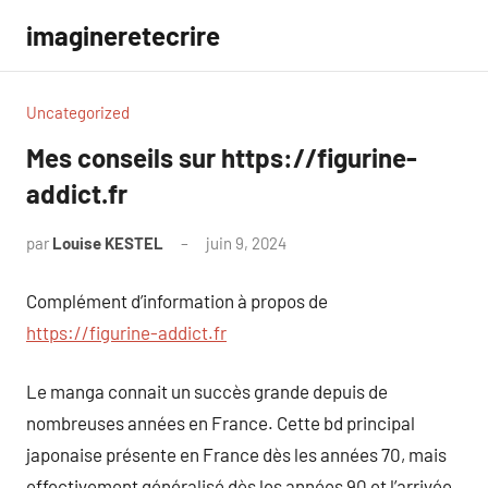
Aller
imagineretecrire
au
contenu
Uncategorized
Mes conseils sur https://figurine-
addict.fr
par
Louise KESTEL
juin 9, 2024
Aucun
commentaire
Complément d’information à propos de
https://figurine-addict.fr
Le manga connait un succès grande depuis de
nombreuses années en France. Cette bd principal
japonaise présente en France dès les années 70, mais
effectivement généralisé dès les années 90 et l’arrivée