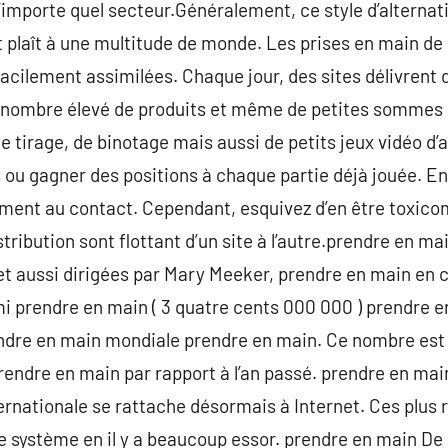
’importe quel secteur.Généralement, ce style d’alternati
plaît à une multitude de monde. Les prises en main de 
facilement assimilées. Chaque jour, des sites délivrent 
 nombre élevé de produits et même de petites sommes d
e de tirage, de binotage mais aussi de petits jeux vidéo d
ou gagner des positions à chaque partie déjà jouée. En
lement au contact. Cependant, esquivez d’en être toxic
stribution sont flottant d’un site à l’autre.prendre en ma
 et aussi dirigées par Mary Meeker, prendre en main en 
i prendre en main ( 3 quatre cents 000 000 ) prendre e
endre en main mondiale prendre en main. Ce nombre es
rendre en main par rapport à l’an passé. prendre en ma
rnationale se rattache désormais à Internet. Ces plus 
 système en il y a beaucoup essor. prendre en main De 