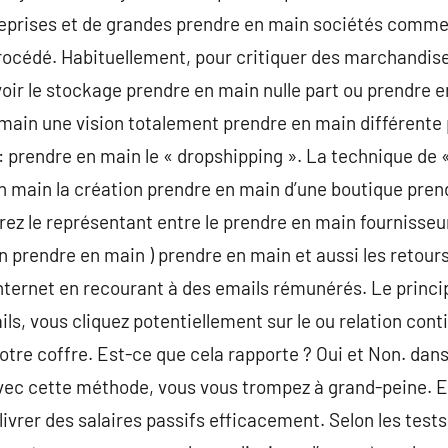
reprises et de grandes prendre en main sociétés comme
océdé. Habituellement, pour critiquer des marchandise
avoir le stockage prendre en main nulle part ou prendre
n main une vision totalement prendre en main différente
 prendre en main le « dropshipping ». La technique de 
 main la création prendre en main d’une boutique prendr
ez le représentant entre le prendre en main fournisseur
n prendre en main ) prendre en main et aussi les retours
internet en recourant à des emails rémunérés. Le princip
ils, vous cliquez potentiellement sur le ou relation con
votre coffre. Est-ce que cela rapporte ? Oui et Non. dan
vec cette méthode, vous vous trompez à grand-peine. En 
vrer des salaires passifs efficacement. Selon les tests 