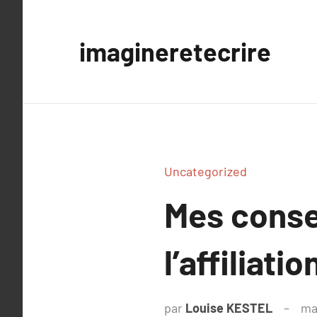
Aller
au
imagineretecrire
contenu
Uncategorized
Mes consei
l’affiliatio
par
Louise KESTEL
ma