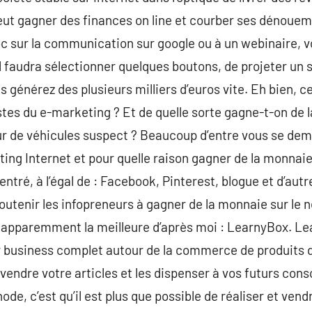
eut gagner des finances on line et courber ses dénouem
c sur la communication sur google ou à un webinaire, v
 Il faudra sélectionner quelques boutons, de projeter un 
s générez des plusieurs milliers d’euros vite. Eh bien, ce
istes du e-marketing ? Et de quelle sorte gagne-t-on de 
ur de véhicules suspect ? Beaucoup d’entre vous se de
ng Internet et pour quelle raison gagner de la monnaie 
tré, à l’égal de : Facebook, Pinterest, blogue et d’autr
utenir les infopreneurs à gagner de la monnaie sur le 
t apparemment la meilleure d’après moi : LearnyBox. L
er business complet autour de la commerce de produits 
 vendre votre articles et les dispenser à vos futurs co
de, c’est qu’il est plus que possible de réaliser et ven