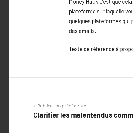
Money Hack c’est que cela 
plateforme sur laquelle vo
quelques plateformes qui p
des emails.
Texte de référence à prop
Navigation
Publication précédente
Clarifier les malentendus comm
de
l’article