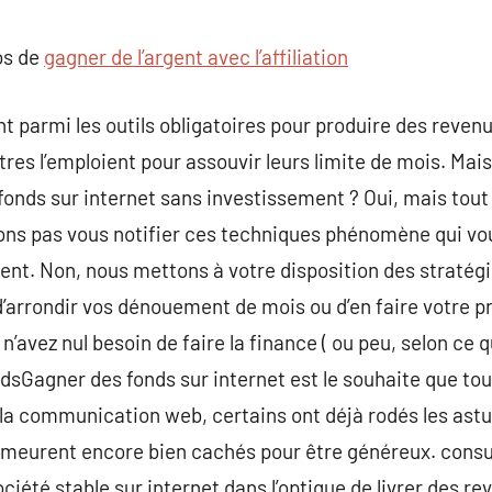
commentaire
os de
gagner de l’argent avec l’affiliation
t parmi les outils obligatoires pour produire des revenu
utres l’emploient pour assouvir leurs limite de mois. Ma
 fonds sur internet sans investissement ? Oui, mais tou
llons pas vous notifier ces techniques phénomène qui v
t. Non, nous mettons à votre disposition des stratégie
’arrondir vos dénouement de mois ou d’en faire votre p
 n’avez nul besoin de faire la finance ( ou peu, selon ce 
ndsGagner des fonds sur internet est le souhaite que tout
 la communication web, certains ont déjà rodés les astu
demeurent encore bien cachés pour être généreux. consu
ciété stable sur internet dans l’optique de livrer des r