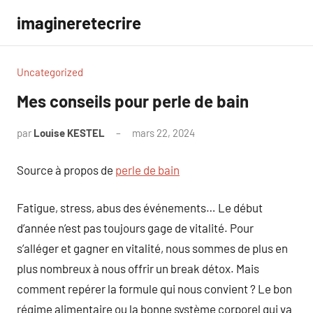
Aller
imagineretecrire
au
contenu
Uncategorized
Mes conseils pour perle de bain
par
Louise KESTEL
mars 22, 2024
Aucun
commentaire
Source à propos de
perle de bain
Fatigue, stress, abus des événements… Le début
d’année n’est pas toujours gage de vitalité. Pour
s’alléger et gagner en vitalité, nous sommes de plus en
plus nombreux à nous offrir un break détox. Mais
comment repérer la formule qui nous convient ? Le bon
régime alimentaire ou la bonne système corporel qui va