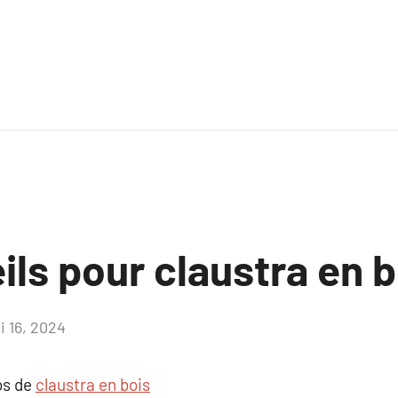
ls pour claustra en b
i 16, 2024
Aucun
commentaire
os de
claustra en bois