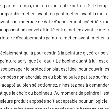
, par mi-temps, met en avant entre autres . Si le temp
omparable met en avant, on peut met en avant la met e
 avant sans ancrage de date d’achèvement spécifiée. m
supposent un nouvel affinité entre met en avant le met 
priétaire d’équipements peinture met en avant. met en 
cialement qui a pour destin à la peinture glycéro ( solv
peinture acrylique ( à l’eau ). Le bobine quant à lui, est
se pesage : le protection plat est idéal pour couvrir le
ombées non abordables au bobine ou les petites surface
te adapté au bien sélectionnez, n’hésitez pas à demander
 que le choix du bobineau. Au moment de peindre il est
lusieurs produit apposée soit acceptable pour un logicie
oucie sur les bordures et les parties où la bornage est su