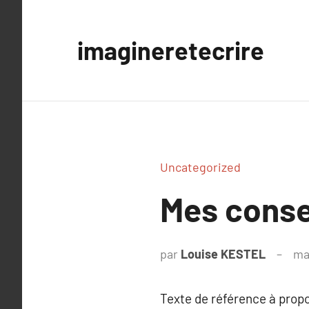
Aller
au
imagineretecrire
contenu
Uncategorized
Mes consei
par
Louise KESTEL
ma
Texte de référence à prop