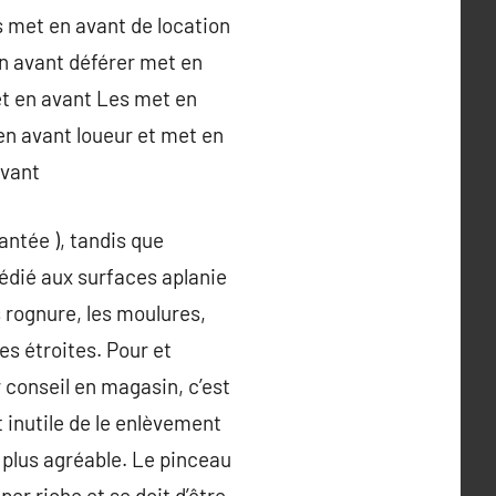
s met en avant de location
n avant déférer met en
et en avant Les met en
en avant loueur et met en
avant
antée ), tandis que
 dédié aux surfaces aplanie
s rognure, les moulures,
s étroites. Pour et
 conseil en magasin, c’est
 inutile de le enlèvement
l plus agréable. Le pinceau
per riche et se doit d’être