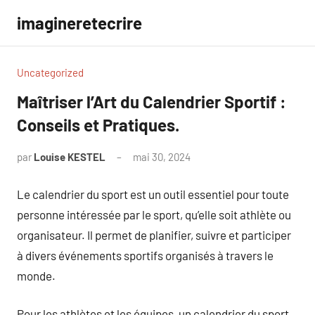
Aller
imagineretecrire
au
contenu
Uncategorized
Maîtriser l’Art du Calendrier Sportif :
Conseils et Pratiques.
par
Louise KESTEL
mai 30, 2024
Aucun
commentaire
Le calendrier du sport est un outil essentiel pour toute
personne intéressée par le sport, qu’elle soit athlète ou
organisateur. Il permet de planifier, suivre et participer
à divers événements sportifs organisés à travers le
monde.
Pour les athlètes et les équipes, un calendrier du sport