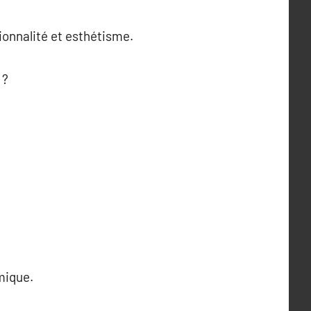
tionnalité et esthétisme.
 ?
mique.