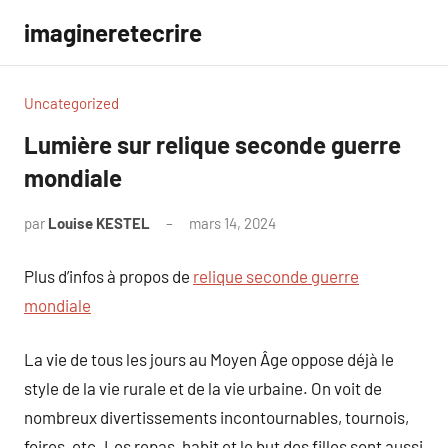
Aller
imagineretecrire
au
contenu
Uncategorized
Lumière sur relique seconde guerre
mondiale
par
Louise KESTEL
mars 14, 2024
Aucun
commentaire
Plus d’infos à propos de
relique seconde guerre
mondiale
La vie de tous les jours au Moyen Âge oppose déjà le
style de la vie rurale et de la vie urbaine. On voit de
nombreux divertissements incontournables, tournois,
foires, etc. Les repas, habit et le but des filles sont aussi