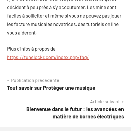
décident à peu près à s’y accoutumer. Les mine sont
faciles à solliciter et même si vous ne pouvez pas jouer
les facture musicales novatrices, des tutoriels on line
vous aideront.
Plus d’infos à propos de
https://tunelockr.com/index.php/faq/
Navigation
Publication précédente
Tout savoir sur Protéger une musique
de
Article suivant
l’article
Bienvenue dans le futur : les avancées en
matière de bornes électriques