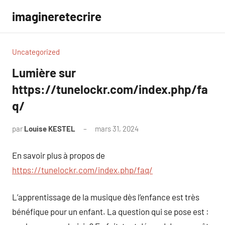
Aller
imagineretecrire
au
contenu
Uncategorized
Lumière sur
https://tunelockr.com/index.php/fa
q/
par
Louise KESTEL
mars 31, 2024
Aucun
commentaire
En savoir plus à propos de
https://tunelockr.com/index.php/faq/
L’apprentissage de la musique dès l’enfance est très
bénéfique pour un enfant. La question qui se pose est :