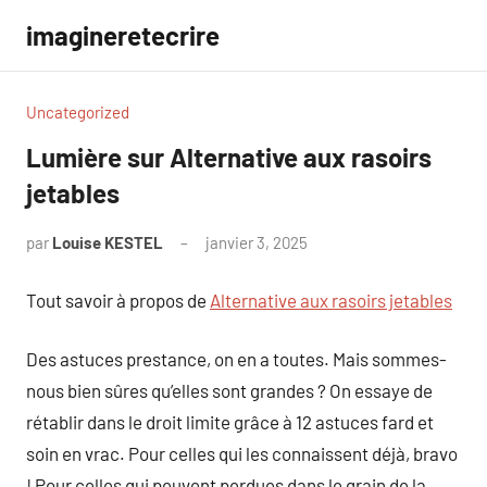
Aller
imagineretecrire
au
contenu
Uncategorized
Lumière sur Alternative aux rasoirs
jetables
par
Louise KESTEL
janvier 3, 2025
Aucun
commentaire
Tout savoir à propos de
Alternative aux rasoirs jetables
Des astuces prestance, on en a toutes. Mais sommes-
nous bien sûres qu’elles sont grandes ? On essaye de
rétablir dans le droit limite grâce à 12 astuces fard et
soin en vrac. Pour celles qui les connaissent déjà, bravo
! Pour celles qui peuvent perdues dans le grain de la