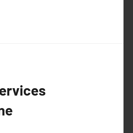
services
ne