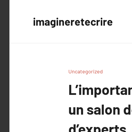
Aller
au
imagineretecrire
contenu
Uncategorized
L’importa
un salon d
d’experts.