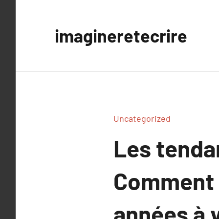
Aller
au
imagineretecrire
contenu
Uncategorized
Les tenda
Comment l
années à 