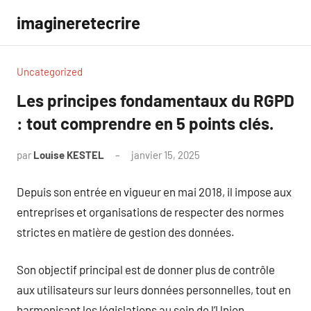
Aller
imagineretecrire
au
contenu
Uncategorized
Les principes fondamentaux du RGPD
: tout comprendre en 5 points clés.
par
Louise KESTEL
janvier 15, 2025
Aucun
commentaire
Depuis son entrée en vigueur en mai 2018, il impose aux
entreprises et organisations de respecter des normes
strictes en matière de gestion des données.
Son objectif principal est de donner plus de contrôle
aux utilisateurs sur leurs données personnelles, tout en
harmonisant les législations au sein de l’Union