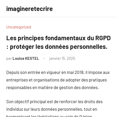
Aller
imagineretecrire
au
contenu
Uncategorized
Les principes fondamentaux du RGPD
: protéger les données personnelles.
par
Louise KESTEL
janvier 15, 2025
Aucun
commentaire
Depuis son entrée en vigueur en mai 2018, il impose aux
entreprises et organisations de adopter des pratiques
responsables en matière de gestion des données.
Son objectif principal est de renforcer les droits des
individus sur leurs données personnelles, tout en
harmonisant les législations au sein de l’Union