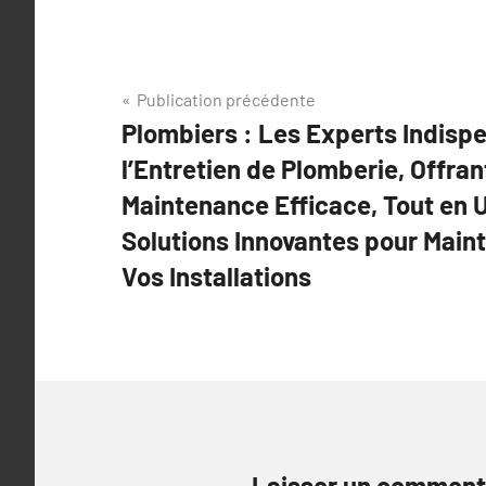
Navigation
Publication précédente
Plombiers : Les Experts Indisp
de
l’Entretien de Plomberie, Offra
l’article
Maintenance Efficace, Tout en U
Solutions Innovantes pour Mainte
Vos Installations
Laisser un comment