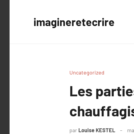
Aller
au
imagineretecrire
contenu
Uncategorized
Les partie
chauffagi
par
Louise KESTEL
ma