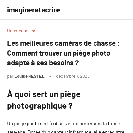
Aller
imagineretecrire
au
contenu
Uncategorized
Les meilleures caméras de chasse :
Comment trouver un piège photo
adapté à ses besoins ?
par
Louise KESTEL
décembre 7, 2025
Aucun
commentaire
À quoi sert un piège
photographique ?
Un piège photo sert à observer discrètement la faune
sauvage. Dotée d’un capteur infrarouge, elle enregistre