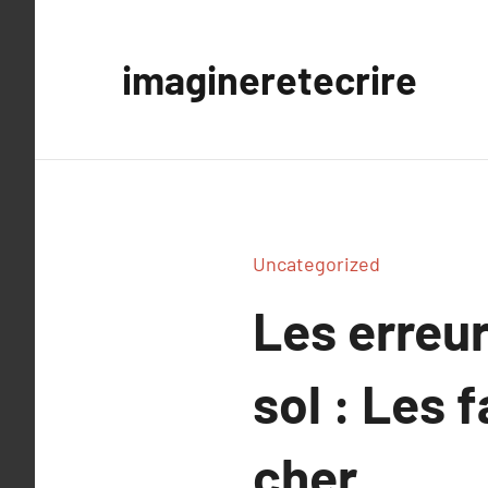
Aller
au
imagineretecrire
contenu
Uncategorized
Les erreur
sol : Les
cher