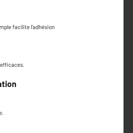
mple facilite l’adhésion
efficaces.
ation
e.