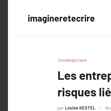
Aller
au
imagineretecrire
contenu
Uncategorized
Les entrep
risques l
par
Louise KESTEL
fév