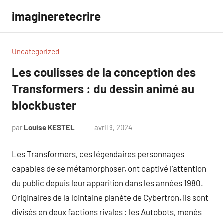
Aller
imagineretecrire
au
contenu
Uncategorized
Les coulisses de la conception des
Transformers : du dessin animé au
blockbuster
par
Louise KESTEL
avril 9, 2024
Aucun
commentaire
Les Transformers, ces légendaires personnages
capables de se métamorphoser, ont captivé l’attention
du public depuis leur apparition dans les années 1980.
Originaires de la lointaine planète de Cybertron, ils sont
divisés en deux factions rivales : les Autobots, menés