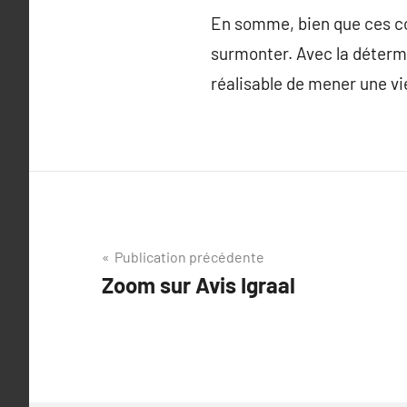
En somme, bien que ces con
surmonter. Avec la détermin
réalisable de mener une v
Navigation
Publication précédente
Zoom sur Avis Igraal
de
l’article