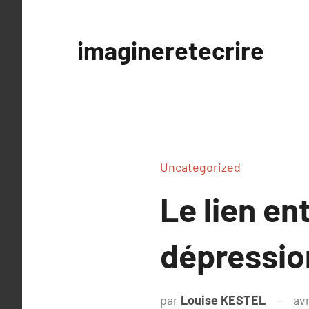
Aller
au
imagineretecrire
contenu
Uncategorized
Le lien en
dépression
par
Louise KESTEL
avr