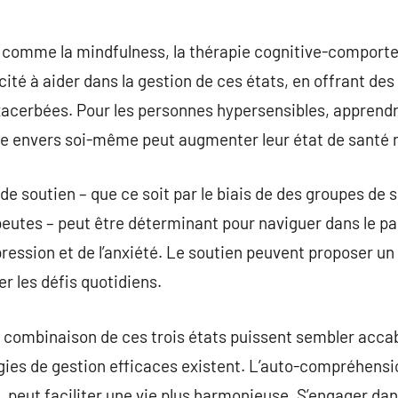
 comme la mindfulness, la thérapie cognitive-comportem
ité à aider dans la gestion de ces états, en offrant des 
acerbées. Pour les personnes hypersensibles, apprendre
nce envers soi-même peut augmenter leur état de santé 
de soutien – que ce soit par le biais de des groupes de 
peutes – peut être déterminant pour naviguer dans le p
épression et de l’anxiété. Le soutien peuvent proposer un
r les défis quotidiens.
la combinaison de ces trois états puissent sembler accab
gies de gestion efficaces existent. L’auto-compréhension
, peut faciliter une vie plus harmonieuse. S’engager dan