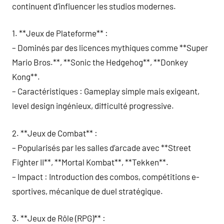
continuent d’influencer les studios modernes.
1. **Jeux de Plateforme** :
– Dominés par des licences mythiques comme **Super
Mario Bros.**, **Sonic the Hedgehog**, **Donkey
Kong**.
– Caractéristiques : Gameplay simple mais exigeant,
level design ingénieux, difficulté progressive.
2. **Jeux de Combat** :
– Popularisés par les salles d’arcade avec **Street
Fighter II**, **Mortal Kombat**, **Tekken**.
– Impact : Introduction des combos, compétitions e-
sportives, mécanique de duel stratégique.
3. **Jeux de Rôle (RPG)** :