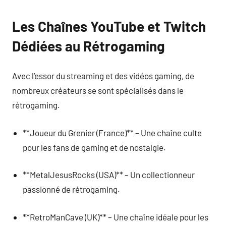
Les Chaînes YouTube et Twitch
Dédiées au Rétrogaming
Avec l’essor du streaming et des vidéos gaming, de
nombreux créateurs se sont spécialisés dans le
rétrogaming.
**Joueur du Grenier (France)** – Une chaîne culte
pour les fans de gaming et de nostalgie.
**MetalJesusRocks (USA)** – Un collectionneur
passionné de rétrogaming.
**RetroManCave (UK)** – Une chaîne idéale pour les