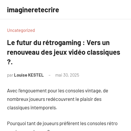
Aller
imagineretecrire
au
contenu
Uncategorized
Le futur du rétrogaming : Vers un
renouveau des jeux vidéo classiques
?.
par
Louise KESTEL
mai 30, 2025
Aucun
commentaire
Avec l’engouement pour les consoles vintage, de
nombreux joueurs redécouvrent le plaisir des
classiques intemporels.
Pourquoi tant de joueurs préfèrent les consoles rétro