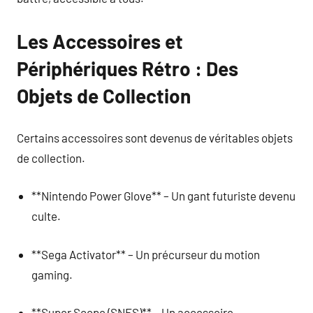
Les Accessoires et
Périphériques Rétro : Des
Objets de Collection
Certains accessoires sont devenus de véritables objets
de collection.
**Nintendo Power Glove** – Un gant futuriste devenu
culte.
**Sega Activator** – Un précurseur du motion
gaming.
**Super Scope (SNES)** – Un accessoire