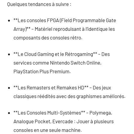
Quelques tendances à suivre :
**Les consoles FPGA (Field Programmable Gate
Array)** – Matériel reproduisant à l’identique les
composants des consoles rétro.
**Le Cloud Gaming et le Rétrogaming** – Des
services comme Nintendo Switch Online,
PlayStation Plus Premium.
**Les Remasters et Remakes HD** – Des jeux
classiques réédités avec des graphismes améliorés.
**Les Consoles Multi-Systèmes** – Polymega,
Analogue Pocket, Evercade : Jouer à plusieurs
consoles en une seule machine.