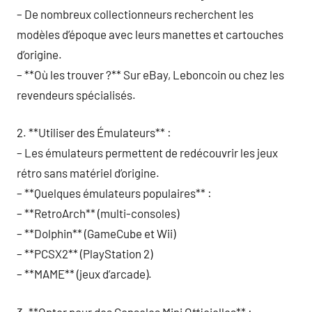
– De nombreux collectionneurs recherchent les
modèles d’époque avec leurs manettes et cartouches
d’origine.
– **Où les trouver ?** Sur eBay, Leboncoin ou chez les
revendeurs spécialisés.
2. **Utiliser des Émulateurs** :
– Les émulateurs permettent de redécouvrir les jeux
rétro sans matériel d’origine.
– **Quelques émulateurs populaires** :
– **RetroArch** (multi-consoles)
– **Dolphin** (GameCube et Wii)
– **PCSX2** (PlayStation 2)
– **MAME** (jeux d’arcade).
3. **Opter pour des Consoles Mini Officielles** :