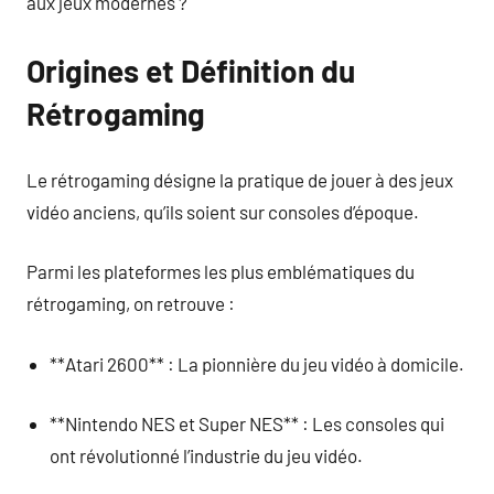
aux jeux modernes ?
Origines et Définition du
Rétrogaming
Le rétrogaming désigne la pratique de jouer à des jeux
vidéo anciens, qu’ils soient sur consoles d’époque.
Parmi les plateformes les plus emblématiques du
rétrogaming, on retrouve :
**Atari 2600** : La pionnière du jeu vidéo à domicile.
**Nintendo NES et Super NES** : Les consoles qui
ont révolutionné l’industrie du jeu vidéo.