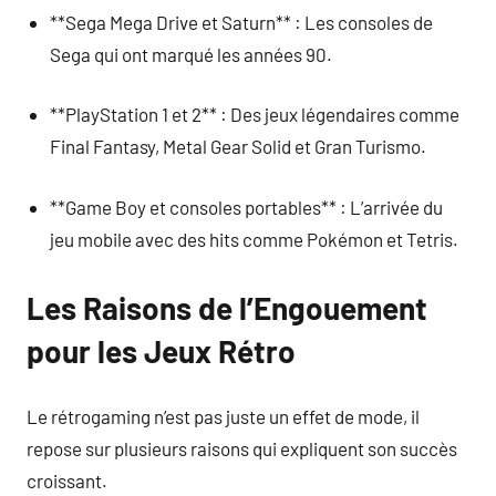
**Sega Mega Drive et Saturn** : Les consoles de
Sega qui ont marqué les années 90.
**PlayStation 1 et 2** : Des jeux légendaires comme
Final Fantasy, Metal Gear Solid et Gran Turismo.
**Game Boy et consoles portables** : L’arrivée du
jeu mobile avec des hits comme Pokémon et Tetris.
Les Raisons de l’Engouement
pour les Jeux Rétro
Le rétrogaming n’est pas juste un effet de mode, il
repose sur plusieurs raisons qui expliquent son succès
croissant.