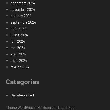
décembre 2024
novembre 2024
octobre 2024
septembre 2024
août 2024
juillet 2024
juin 2024
mai 2024
avril 2024
mars 2024
février 2024
Categories
Uncategorized
Thème WordPress : Harrison par ThemeZee.