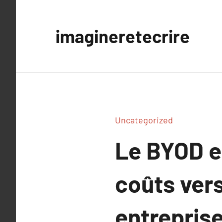
Aller
au
imagineretecrire
contenu
Uncategorized
Le BYOD en
coûts ver
entreprise