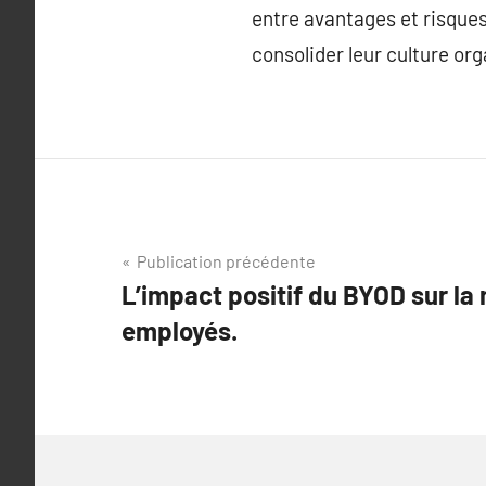
entre avantages et risques
consolider leur culture org
Navigation
Publication précédente
L’impact positif du BYOD sur la
de
employés.
l’article