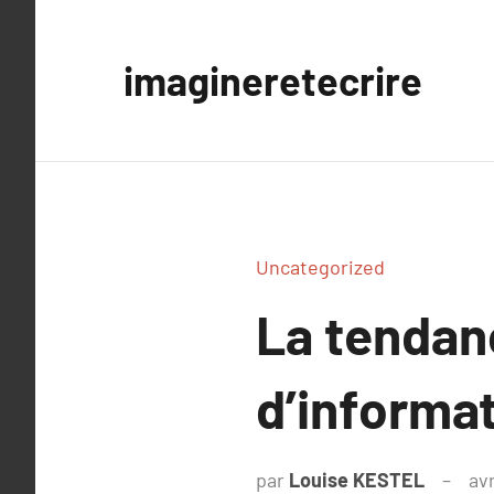
Aller
au
imagineretecrire
contenu
Uncategorized
La tendan
d’informa
par
Louise KESTEL
avr