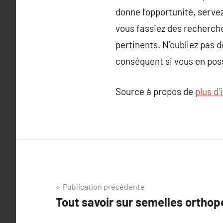
donne l’opportunité, serve
vous fassiez des recherch
pertinents. N’oubliez pas
conséquent si vous en poss
Source à propos de
plus d
Navigation
Publication précédente
Tout savoir sur semelles ortho
de