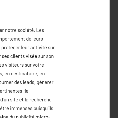
er notre société. Les
comportement de leurs
 protéger leur activité sur
r ses clients visée sur son
es visiteurs sur votre
us, en destinataire, en
ourner des leads, générer
pertinentes :le
’un site et la recherche
 être immenses puisqu’ils
aine du publicité micro-