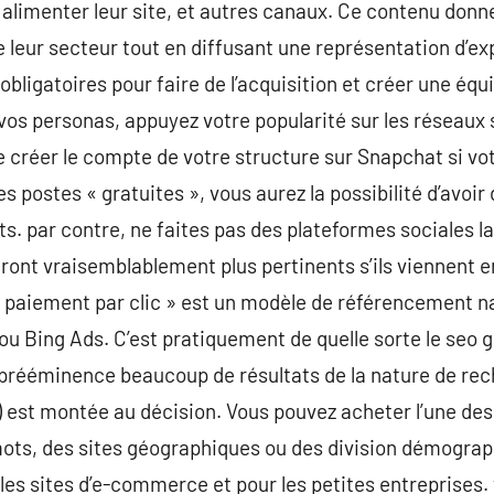
r alimenter leur site, et autres canaux. Ce contenu donn
de leur secteur tout en diffusant une représentation d’e
 obligatoires pour faire de l’acquisition et créer une éq
 vos personas, appuyez votre popularité sur les réseaux 
 créer le compte de votre structure sur Snapchat si vo
es postes « gratuites », vous aurez la possibilité d’avoi
s. par contre, ne faites pas des plateformes sociales la
ront vraisemblablement plus pertinents s’ils viennent
« paiement par clic » est un modèle de référencement na
u Bing Ads. C’est pratiquement de quelle sorte le seo 
nt prééminence beaucoup de résultats de la nature de re
s ) est montée au décision. Vous pouvez acheter l’une de
mots, des sites géographiques ou des division démograp
 les sites d’e-commerce et pour les petites entreprises.