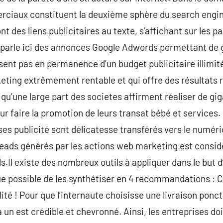
rciaux constituent la deuxième sphère du search engi
 des liens publicitaires au texte, s’affichant sur les p
parle ici des annonces Google Adwords permettant de g
ent pas en permanence d’un budget publicitaire illimité
eting extrêmement rentable et qui offre des résultats 
 qu’une large part des societes affirment réaliser de 
 faire la promotion de leurs transat bébé et services. C
rses publicité sont délicatesse transférés vers le numér
leads générés par les actions web marketing est consid
s.Il existe des nombreux outils à appliquer dans le but d’
 que possible de les synthétiser en 4 recommandations : Co
té ! Pour que l’internaute choisisse une livraison ponctue
l à un est crédible et chevronné. Ainsi, les entreprises d