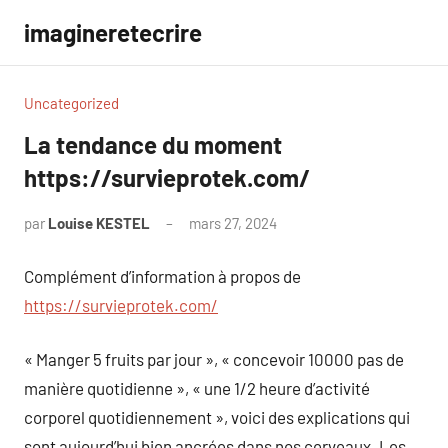
Aller
imagineretecrire
au
contenu
Uncategorized
La tendance du moment
https://survieprotek.com/
par
Louise KESTEL
mars 27, 2024
Aucun
commentaire
Complément d’information à propos de
https://survieprotek.com/
« Manger 5 fruits par jour », « concevoir 10000 pas de
manière quotidienne », « une 1/2 heure d’activité
corporel quotidiennement », voici des explications qui
sont aujourd’hui bien ancrées dans nos cerveaux. Les