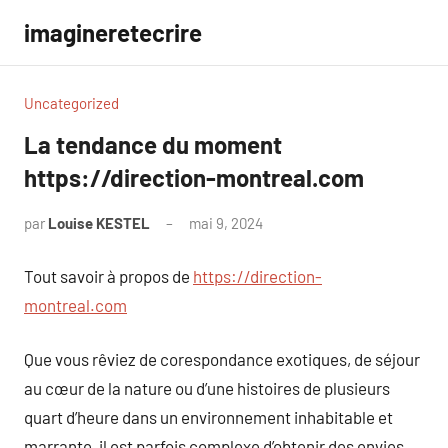
Aller
imagineretecrire
au
contenu
Uncategorized
La tendance du moment
https://direction-montreal.com
par
Louise KESTEL
mai 9, 2024
Aucun
commentaire
Tout savoir à propos de
https://direction-
montreal.com
Que vous rêviez de corespondance exotiques, de séjour
au cœur de la nature ou d’une histoires de plusieurs
quart d’heure dans un environnement inhabitable et
marrante, il est parfois complexe d’obtenir des envies