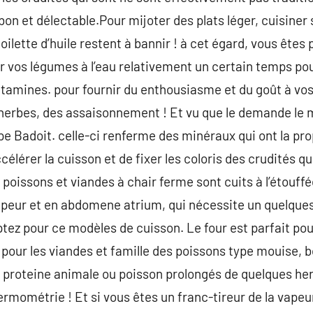
bon et délectable.Pour mijoter des plats léger, cuisiner 
ilette d’huile restent à bannir ! à cet égard, vous êtes p
 vos légumes à l’eau relativement un certain temps pou
tamines. pour fournir du enthousiasme et du goût à vo
herbes, des assaisonnement ! Et vu que le demande le m
pe Badoit. celle-ci renferme des minéraux qui ont la prop
célérer la cuisson et de fixer les coloris des crudités q
oissons et viandes à chair ferme sont cuits à l’étouffée
 vapeur et en abdomene atrium, qui nécessite un quelque
 optez pour ce modèles de cuisson. Le four est parfait pou
r, pour les viandes et famille des poissons type mouise, 
e proteine animale ou poisson prolongés de quelques herb
hermométrie ! Et si vous êtes un franc-tireur de la vapeu