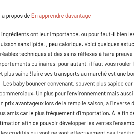
commentaire
 à propos de
En apprendre davantage
ingrédients ont leur importance, ou pour faut-il bien le
cuisson sans lipide, , peu calorique. Voici quelques astu
gréables techniques et des sains réflexes à faire preuve
ortements culinaires, pour autant, il faut vous rouler
t plus saine !faire ses transports au marché est une bo
. Les baby bouncer convenant, souvent plus sapide car cu
es commerciaux. Un plus pour l’environnement mais auss
n prix avantageux lors de la remplie saison, a l’inverse
plus amis car le plus fréquement d’importation. À la fin
stimation afin de pouvoir développer les ventes l’ensem
 les crudités qui sont ne sont effectivement pas traditi