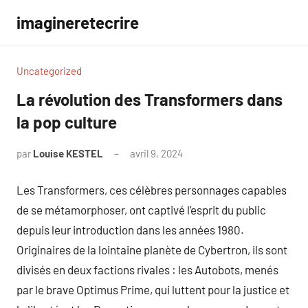
Aller
imagineretecrire
au
contenu
Uncategorized
La révolution des Transformers dans
la pop culture
par
Louise KESTEL
avril 9, 2024
Aucun
commentaire
Les Transformers, ces célèbres personnages capables
de se métamorphoser, ont captivé l’esprit du public
depuis leur introduction dans les années 1980.
Originaires de la lointaine planète de Cybertron, ils sont
divisés en deux factions rivales : les Autobots, menés
par le brave Optimus Prime, qui luttent pour la justice et