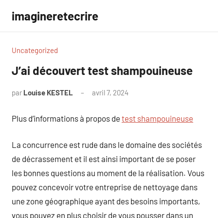
Aller
imagineretecrire
au
contenu
Uncategorized
J’ai découvert test shampouineuse
par
Louise KESTEL
avril 7, 2024
Aucun
commentaire
Plus d’informations à propos de
test shampouineuse
La concurrence est rude dans le domaine des sociétés
de décrassement et il est ainsi important de se poser
les bonnes questions au moment de la réalisation. Vous
pouvez concevoir votre entreprise de nettoyage dans
une zone géographique ayant des besoins importants,
vous pouvez en plus choisir de vous pousser dans un