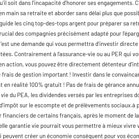
’il soit dans l’incapacité d’honorer ses engagements. C’
en main sa retraite et aborder sans délai plus que possib
 guide les cinq top-des-tops argent pour préparer sa retr
rucial des compagnies précisément adapté pour l’épargne
C’est une demande qui vous permettra d’investir directe 
tées. Contrairement à l’assurance-vie ou au PER qui vo
en action, vous pouvez être directement détenteur d’in
e frais de gestion important ! Investir dans le convain
t en réalité 100% gratuit ! Pas de frais de gérance annu
vie du PEA, les dividendes versés par les entreprises d
’impôt sur le escompte et de prélèvements sociaux.à pré
ir financiers de certains français, après le moment de l
lle garantie vie pourrait vous permettre à mieux vivre v
i peuvent créer un économie conséquent pour vos éco