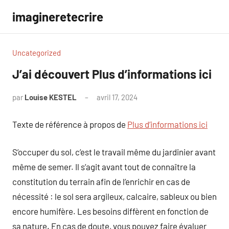
Aller
imagineretecrire
au
contenu
Uncategorized
J’ai découvert Plus d’informations ici
par
Louise KESTEL
avril 17, 2024
Aucun
commentaire
Texte de référence à propos de
Plus d’informations ici
S’occuper du sol, c’est le travail même du jardinier avant
même de semer. Il s’agit avant tout de connaître la
constitution du terrain afin de l’enrichir en cas de
nécessité : le sol sera argileux, calcaire, sableux ou bien
encore humifère. Les besoins diffèrent en fonction de
sa nature. En cas de doute, vous pouvez faire évaluer