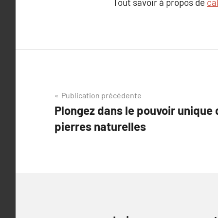
Tout savoir à propos de
ca
Navigation
Publication précédente
Plongez dans le pouvoir unique 
de
pierres naturelles
l’article