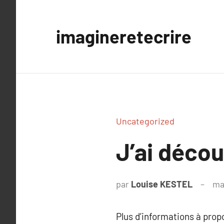
Aller
au
imagineretecrire
contenu
Uncategorized
J’ai déco
par
Louise KESTEL
ma
Plus d’informations à pro