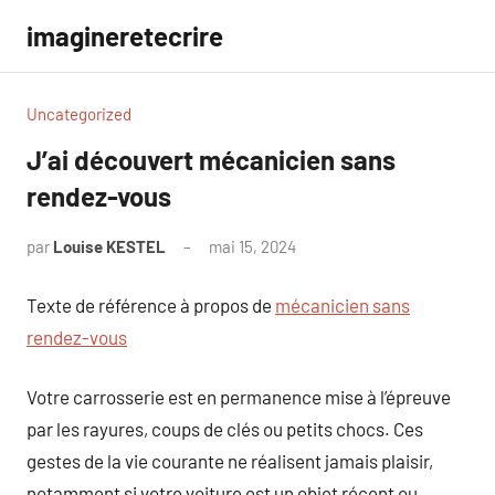
Aller
imagineretecrire
au
contenu
Uncategorized
J’ai découvert mécanicien sans
rendez-vous
par
Louise KESTEL
mai 15, 2024
Aucun
commentaire
Texte de référence à propos de
mécanicien sans
rendez-vous
Votre carrosserie est en permanence mise à l’épreuve
par les rayures, coups de clés ou petits chocs. Ces
gestes de la vie courante ne réalisent jamais plaisir,
notamment si votre voiture est un objet récent ou