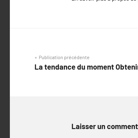
Navigation
Publication précédente
La tendance du moment Obtenir 
de
l’article
Laisser un comment