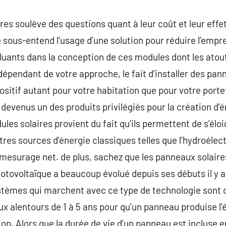
es soulève des questions quant à leur coût et leur effet
re sous-entend l’usage d’une solution pour réduire l’empre
luants dans la conception de ces modules dont les atou
épendant de votre approche, le fait d’installer des pann
ositif autant pour votre habitation que pour votre portef
devenus un des produits privilégiés pour la création d’é
es solaires provient du fait qu’ils permettent de s’éloig
tres sources d’énergie classiques telles que l’hydroélect
e mesurage net. de plus, sachez que les panneaux solaire
otovoltaïque a beaucoup évolué depuis ses débuts il y a
systèmes qui marchent avec ce type de technologie sont d
ux alentours de 1 à 5 ans pour qu’un panneau produise l’é
n. Alors que la durée de vie d’un panneau est incluse ent