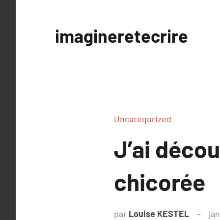
Aller
au
imagineretecrire
contenu
Uncategorized
J’ai déco
chicorée
par
Louise KESTEL
jan