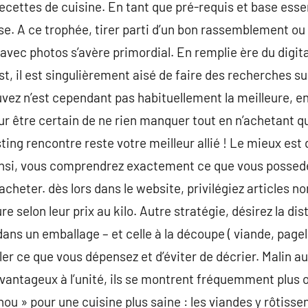
recettes de cuisine. En tant que pré-requis et base essent
cise. A ce trophée, tirer parti d’un bon rassemblement ou
avec photos s’avère primordial. En remplie ère du digit
, il est singulièrement aisé de faire des recherches sur
vez n’est cependant pas habituellement la meilleure, en 
our être certain de ne rien manquer tout en n’achetant q
isting rencontre reste votre meilleur allié ! Le mieux est
ainsi, vous comprendrez exactement ce que vous possede
’acheter. dès lors dans le website, privilégiez articles n
ure selon leur prix au kilo. Autre stratégie, désirez la di
ans un emballage – et celle à la découpe ( viande, pagel
r ce que vous dépensez et d’éviter de décrier. Malin aus
 avantageux à l’unité, ils se montrent fréquemment plus 
ou » pour une cuisine plus saine : les viandes y rôtisse